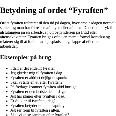
Betydning af ordet “Fyraften”
Ordet fyraften refererer til den tid på dagen, hvor arbejdsdagen normalt
slutter, og man har fri resten af dagen eller aftenen. Det er et udtryk for
afslutningen på en arbejdsdag og begyndelsen på fritid eller
aftensaktiviteter. Fyraften bruges ofte i en mere uformel kontekst og
relaterer sig til at forlade arbejdspladsen og slappe af efter endt
arbejdsdag.
Eksempler på brug
I dag er det endelig fyraften.
Jeg glæder mig til fyraften i dag.
Fyraften er altid et dejligt tidspunkt.
Skal vi tage en øl efter fyraften?
På fredage kommer fyraften altid hurtigt.
Fyraften er den bedste del af dagen.
Jeg har planer efter fyraften i dag.
Er du klar til fyraften i dag?
Fyraften betyder tid til afslapning.
Jeg ser frem til fyraften i aften.
Skal vi spise sammen efter fyraften?