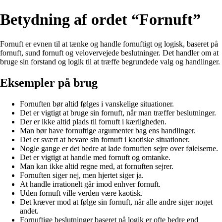
Betydning af ordet “Fornuft”
Fornuft er evnen til at tænke og handle fornuftigt og logisk, baseret på
fornuft, sund fornuft og velovervejede beslutninger. Det handler om at
bruge sin forstand og logik til at træffe begrundede valg og handlinger.
Eksempler på brug
Fornuften bør altid følges i vanskelige situationer.
Det er vigtigt at bruge sin fornuft, når man træffer beslutninger.
Der er ikke altid plads til fornuft i kærligheden.
Man bør have fornuftige argumenter bag ens handlinger.
Det er svært at bevare sin fornuft i kaotiske situationer.
Nogle gange er det bedre at lade fornuften sejre over følelserne.
Det er vigtigt at handle med fornuft og omtanke.
Man kan ikke altid regne med, at fornuften sejrer.
Fornuften siger nej, men hjertet siger ja.
At handle irrationelt går imod enhver fornuft.
Uden fornuft ville verden være kaotisk.
Det kræver mod at følge sin fornuft, når alle andre siger noget
andet.
Fornuftige beslutninger baseret på logik er ofte bedre end