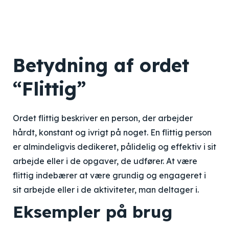
Betydning af ordet
“Flittig”
Ordet flittig beskriver en person, der arbejder
hårdt, konstant og ivrigt på noget. En flittig person
er almindeligvis dedikeret, pålidelig og effektiv i sit
arbejde eller i de opgaver, de udfører. At være
flittig indebærer at være grundig og engageret i
sit arbejde eller i de aktiviteter, man deltager i.
Eksempler på brug