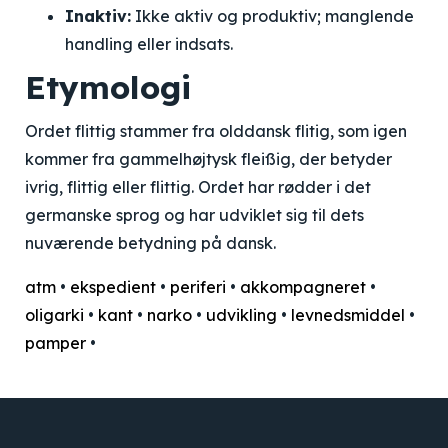
Inaktiv:
Ikke aktiv og produktiv; manglende
handling eller indsats.
Etymologi
Ordet flittig stammer fra olddansk flitig, som igen
kommer fra gammelhøjtysk fleißig, der betyder
ivrig, flittig eller flittig. Ordet har rødder i det
germanske sprog og har udviklet sig til dets
nuværende betydning på dansk.
atm
•
ekspedient
•
periferi
•
akkompagneret
•
oligarki
•
kant
•
narko
•
udvikling
•
levnedsmiddel
•
pamper
•