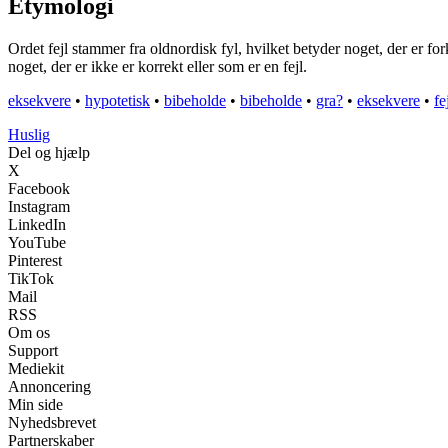
Etymologi
Ordet fejl stammer fra oldnordisk fyl, hvilket betyder noget, der er for
noget, der er ikke er korrekt eller som er en fejl.
eksekvere
•
hypotetisk
•
bibeholde
•
bibeholde
•
gra?
•
eksekvere
•
fe
Huslig
Del og hjælp
X
Facebook
Instagram
LinkedIn
YouTube
Pinterest
TikTok
Mail
RSS
Om os
Support
Mediekit
Annoncering
Min side
Nyhedsbrevet
Partnerskaber