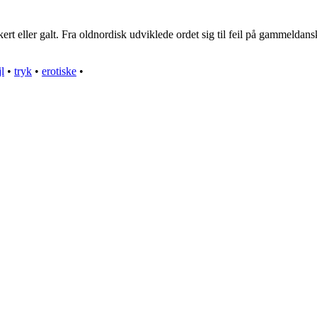
kert eller galt. Fra oldnordisk udviklede ordet sig til feil på gammeldans
jl
•
tryk
•
erotiske
•