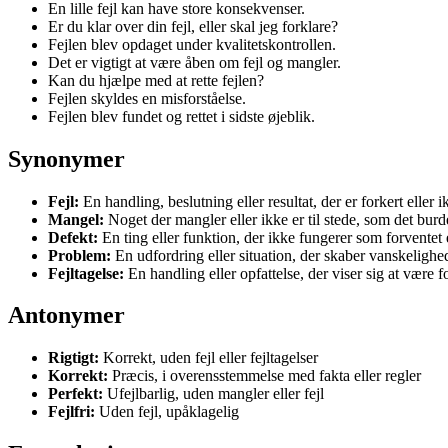
En lille fejl kan have store konsekvenser.
Er du klar over din fejl, eller skal jeg forklare?
Fejlen blev opdaget under kvalitetskontrollen.
Det er vigtigt at være åben om fejl og mangler.
Kan du hjælpe med at rette fejlen?
Fejlen skyldes en misforståelse.
Fejlen blev fundet og rettet i sidste øjeblik.
Synonymer
Fejl:
En handling, beslutning eller resultat, der er forkert eller i
Mangel:
Noget der mangler eller ikke er til stede, som det bur
Defekt:
En ting eller funktion, der ikke fungerer som forventet e
Problem:
En udfordring eller situation, der skaber vanskelighed
Fejltagelse:
En handling eller opfattelse, der viser sig at være fo
Antonymer
Rigtigt:
Korrekt, uden fejl eller fejltagelser
Korrekt:
Præcis, i overensstemmelse med fakta eller regler
Perfekt:
Ufejlbarlig, uden mangler eller fejl
Fejlfri:
Uden fejl, upåklagelig