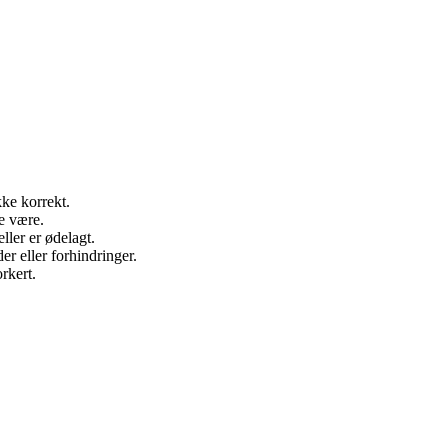
kke korrekt.
de være.
ller er ødelagt.
er eller forhindringer.
rkert.