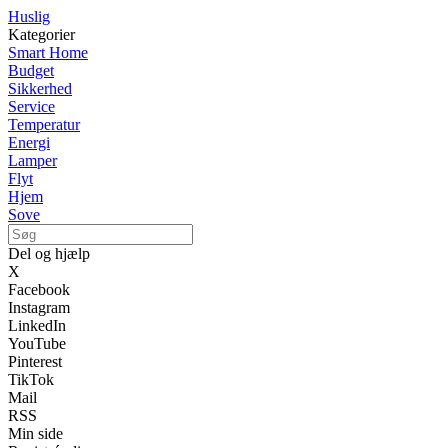
Huslig
Kategorier
Smart Home
Budget
Sikkerhed
Service
Temperatur
Energi
Lamper
Flyt
Hjem
Sove
Del og hjælp
X
Facebook
Instagram
LinkedIn
YouTube
Pinterest
TikTok
Mail
RSS
Min side