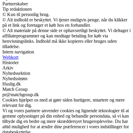
Partnerskaber
Tip redaktionen
© Kun til personlig brug.
© Alt indhold er beskyttet. Vi tjener muligvis penge, når du klikker
på et link og foretager et køb hos en forhandler.
© Alt materiale på denne side er ophavsretligt beskyttet. Vi deltager i
affiliateprogrammer og kan modtage betaling for køb via
henvisningslinks. Indhold må ikke kopieres eller bruges uden
tilladelse.
Intern navigation
Webkort
Historier
Arkiv
Nyhedssektion
Nyhedsstrøm
Huslig.dk
Match Group
pr@matchgroup.dk
Cookies hjælper os med at gøre siden hurtigere, smartere og mere
relevant for dig.
Vi og vores partnere anvender cookies og lignende teknologier til at
gemme oplysninger på din enhed og behandle persondata, så vi kan
tilbyde dig en bedre og mere skræddersyet brugeroplevelse. Du har
altid mulighed for at ændre dine præferencer i vores indstillinger for
databeskyttelse