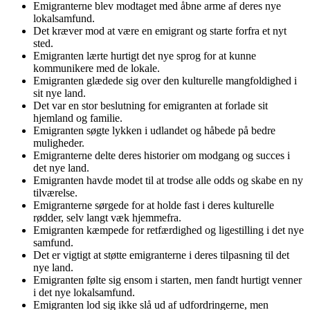
Emigranterne blev modtaget med åbne arme af deres nye
lokalsamfund.
Det kræver mod at være en emigrant og starte forfra et nyt
sted.
Emigranten lærte hurtigt det nye sprog for at kunne
kommunikere med de lokale.
Emigranten glædede sig over den kulturelle mangfoldighed i
sit nye land.
Det var en stor beslutning for emigranten at forlade sit
hjemland og familie.
Emigranten søgte lykken i udlandet og håbede på bedre
muligheder.
Emigranterne delte deres historier om modgang og succes i
det nye land.
Emigranten havde modet til at trodse alle odds og skabe en ny
tilværelse.
Emigranterne sørgede for at holde fast i deres kulturelle
rødder, selv langt væk hjemmefra.
Emigranten kæmpede for retfærdighed og ligestilling i det nye
samfund.
Det er vigtigt at støtte emigranterne i deres tilpasning til det
nye land.
Emigranten følte sig ensom i starten, men fandt hurtigt venner
i det nye lokalsamfund.
Emigranten lod sig ikke slå ud af udfordringerne, men