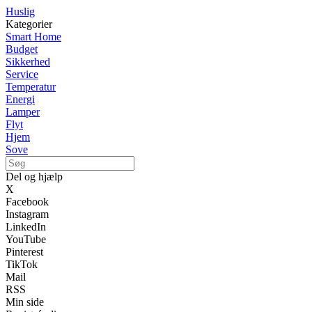
Huslig
Kategorier
Smart Home
Budget
Sikkerhed
Service
Temperatur
Energi
Lamper
Flyt
Hjem
Sove
Del og hjælp
X
Facebook
Instagram
LinkedIn
YouTube
Pinterest
TikTok
Mail
RSS
Min side