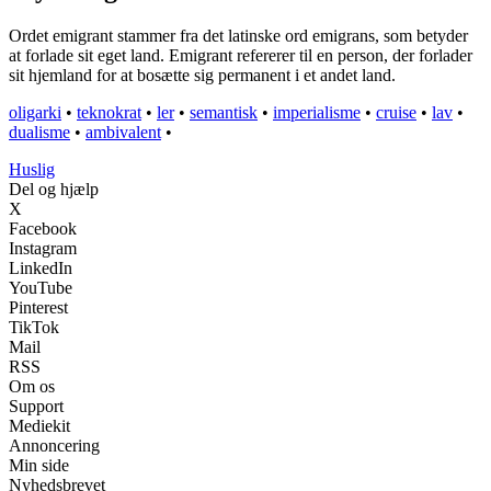
Ordet emigrant stammer fra det latinske ord emigrans, som betyder
at forlade sit eget land. Emigrant refererer til en person, der forlader
sit hjemland for at bosætte sig permanent i et andet land.
oligarki
•
teknokrat
•
ler
•
semantisk
•
imperialisme
•
cruise
•
lav
•
dualisme
•
ambivalent
•
Huslig
Del og hjælp
X
Facebook
Instagram
LinkedIn
YouTube
Pinterest
TikTok
Mail
RSS
Om os
Support
Mediekit
Annoncering
Min side
Nyhedsbrevet