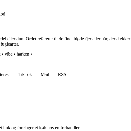
lod
eller dun. Ordet refererer til de fine, bløde fjer eller hår, der dækker 
fuglearter.
k
•
vibe
•
harken
•
terest
TikTok
Mail
RSS
t link og foretager et køb hos en forhandler.