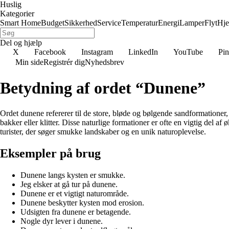
Huslig
Kategorier
Smart Home
Budget
Sikkerhed
Service
Temperatur
Energi
Lamper
Flyt
Hj
Del og hjælp
X
Facebook
Instagram
LinkedIn
YouTube
Pin
Min side
Registrér dig
Nyhedsbrev
Betydning af ordet “Dunene”
Ordet dunene refererer til de store, bløde og bølgende sandformationer, 
bakker eller klitter. Disse naturlige formationer er ofte en vigtig del 
turister, der søger smukke landskaber og en unik naturoplevelse.
Eksempler på brug
Dunene langs kysten er smukke.
Jeg elsker at gå tur på dunene.
Dunene er et vigtigt naturområde.
Dunene beskytter kysten mod erosion.
Udsigten fra dunene er betagende.
Nogle dyr lever i dunene.