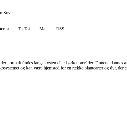
em
Sove
terest
TikTok
Mail
RSS
der normalt findes langs kysten eller i ørkenområder. Dunene dannes af sa
af økosystemet og kan være hjemsted for en række plantearter og dyr, der 