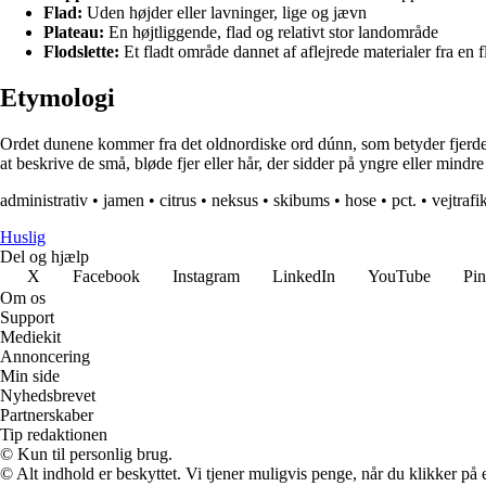
Flad:
Uden højder eller lavninger, lige og jævn
Plateau:
En højtliggende, flad og relativt stor landområde
Flodslette:
Et fladt område dannet af aflejrede materialer fra en f
Etymologi
Ordet dunene kommer fra det oldnordiske ord dúnn, som betyder fjerdedel 
at beskrive de små, bløde fjer eller hår, der sidder på yngre eller mindre 
administrativ
•
jamen
•
citrus
•
neksus
•
skibums
•
hose
•
pct.
•
vejtrafi
Huslig
Del og hjælp
X
Facebook
Instagram
LinkedIn
YouTube
Pin
Om os
Support
Mediekit
Annoncering
Min side
Nyhedsbrevet
Partnerskaber
Tip redaktionen
© Kun til personlig brug.
© Alt indhold er beskyttet. Vi tjener muligvis penge, når du klikker på e