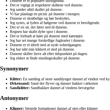
Dunene er et populært udflugtsmål.
Det er vigtigt at respektere skiltene ved dunene.
Jeg samler altid skaller på dunene.
Vi har planlagt en picnic på dunene i morgen.
Dunene er skrøbelige og bør beskyttes.
Jeg synes, at lyden af bølgerne ved dunene er beroligende.
Der er en sti, der fører ned til dunene.
Regnen har skabt dybe spor i dunene.
Det er forbudt at køre på dunene med køretøjer.
Jeg har set mange forskellige fuglearter i dunene.
Dunene er et ideelt sted at nyde solnedgangen.
Jeg har tabt min kikkert et sted på dunene.
Dunene skifter farve alt efter tidspunktet på dagen.
Jeg elsker at finde muslingeskaller på dunene.
Synonymer
Klitter:
En samling af store sanddynger dannet af vinden ved ky
Ørkensand:
Sand der flyver og danner bakker i ørkenen
Sandklitter:
Sandbakker dannet af vindens bevægelse
Antonymer
Klipper:
Stenede formationer dannet af sten eller klipper