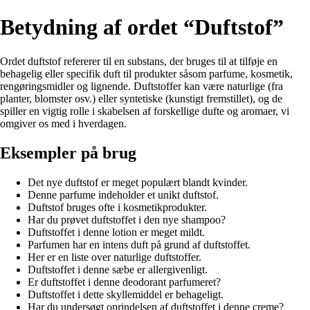
Betydning af ordet “Duftstof”
Ordet duftstof refererer til en substans, der bruges til at tilføje en
behagelig eller specifik duft til produkter såsom parfume, kosmetik,
rengøringsmidler og lignende. Duftstoffer kan være naturlige (fra
planter, blomster osv.) eller syntetiske (kunstigt fremstillet), og de
spiller en vigtig rolle i skabelsen af forskellige dufte og aromaer, vi
omgiver os med i hverdagen.
Eksempler på brug
Det nye duftstof er meget populært blandt kvinder.
Denne parfume indeholder et unikt duftstof.
Duftstof bruges ofte i kosmetikprodukter.
Har du prøvet duftstoffet i den nye shampoo?
Duftstoffet i denne lotion er meget mildt.
Parfumen har en intens duft på grund af duftstoffet.
Her er en liste over naturlige duftstoffer.
Duftstoffet i denne sæbe er allergivenligt.
Er duftstoffet i denne deodorant parfumeret?
Duftstoffet i dette skyllemiddel er behageligt.
Har du undersøgt oprindelsen af duftstoffet i denne creme?