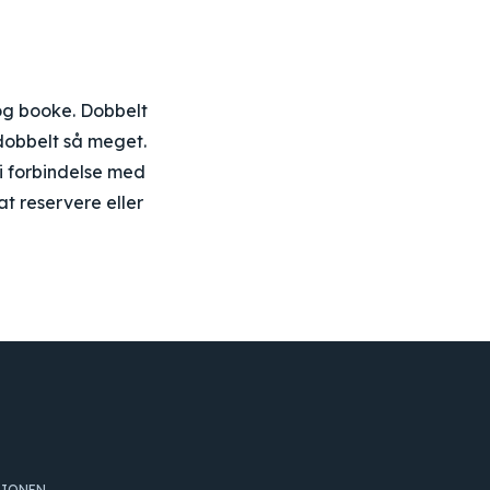
og booke. Dobbelt
 dobbelt så meget.
 i forbindelse med
at reservere eller
TIONEN