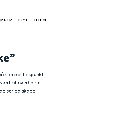
AMPER
FLYT
HJEM
ke”
 på samme tidspunkt
svært at overholde
tåelser og skabe