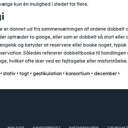
vælge kun én mulighed i stedet for flere.
i
e er dannet ud fra sammensætningen af ordene dobbelt 
, der optræder to gange, eller som er dobbelt så stort eller
 engelsk og betyder at reservere eller booke noget, typisk
reservation. Således refererer dobbeltbooke til handlingen 
e, hvilket ofte sker ved en fejltagelse eller misforståelse.
•
stativ
•
togt
•
gestikulation
•
konsortium
•
december
•
DEL OG HJÆLP
MIN SIDE
NYHEDSBREVET
PARTNERSKABER
TIP REDAK