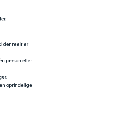
er.
d der reelt er
én person eller
er.
en oprindelige