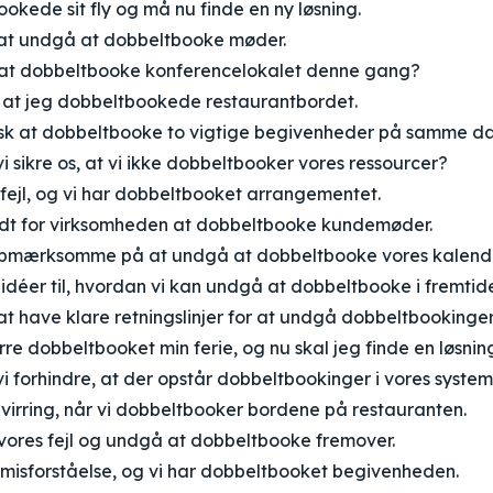
kede sit fly og må nu finde en ny løsning.
t at undgå at dobbeltbooke møder.
at dobbeltbooke konferencelokalet denne gang?
 at jeg dobbeltbookede restaurantbordet.
isk at dobbeltbooke to vigtige begivenheder på samme d
 sikre os, at vi ikke dobbeltbooker vores ressourcer?
 fejl, og vi har dobbeltbooket arrangementet.
odt for virksomheden at dobbeltbooke kundemøder.
opmærksomme på at undgå at dobbeltbooke vores kalende
idéer til, hvordan vi kan undgå at dobbeltbooke i fremtid
 at have klare retningslinjer for at undgå dobbeltbookinger
re dobbeltbooket min ferie, og nu skal jeg finde en løsnin
 forhindre, at der opstår dobbeltbookinger i vores syste
virring, når vi dobbeltbooker bordene på restauranten.
 vores fejl og undgå at dobbeltbooke fremover.
 misforståelse, og vi har dobbeltbooket begivenheden.