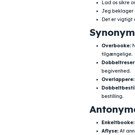
Lad os sikre o
Jeg beklager 
Det er vigtigt
Synonym
Overbooke:
N
tilgængelige.
Dobbeltreser
begivenhed.
Overlappere:
Dobbeltbestil
bestilling.
Antonym
Enkeltbooke:
Aflyse:
At annu