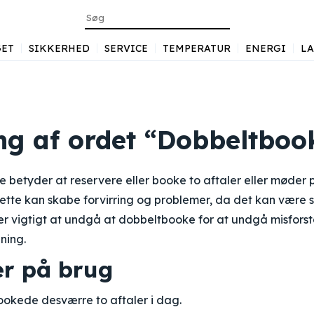
ET
SIKKERHED
SERVICE
TEMPERATUR
ENERGI
L
ng af ordet “Dobbeltboo
 betyder at reservere eller booke to aftaler eller møder
ette kan skabe forvirring og problemer, da det kan være 
er vigtigt at undgå at dobbeltbooke for at undgå misfors
ning.
r på brug
okede desværre to aftaler i dag.