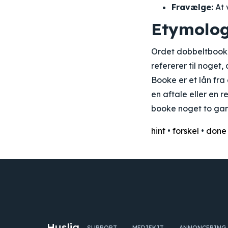
Fravælge:
At 
Etymolog
Ordet dobbeltbook
refererer til noget
Booke er et lån fra
en aftale eller en 
booke noget to gang
hint
•
forskel
•
done
Huslig
SUPPORT
MEDIEKIT
ANNONCERING