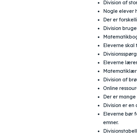
Division af st
Nogle elever h
Der er forskell
Division bruges
Matematikbogen
Eleverne skal 
Divisionsspør
Eleverne lærer
Matematiklære
Division af br
Online ressourc
Der er mange 
Division er en
Eleverne bør f
emner.
Divisionstabel