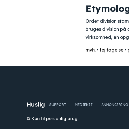
Etymolog
Ordet division stamm
bruges division på d
virksomhed, en opg
mvh.
•
fejltagelse
•
Huslig
SUPPORT
MEDIEKIT
ANNONCERING
© Kun til personlig brug.