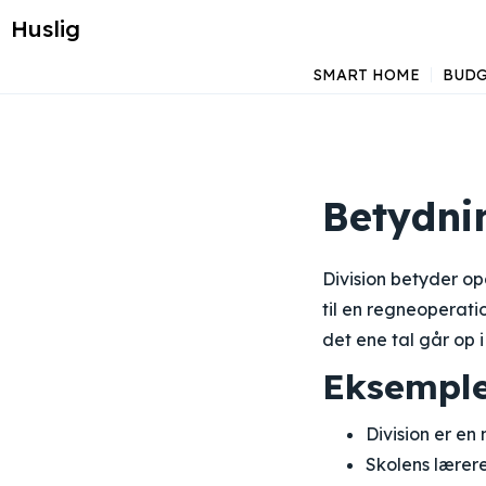
Huslig
SMART HOME
BUDG
Betydnin
Division betyder opd
til en regneoperati
det ene tal går op 
Eksemple
Division er en
Skolens lærere