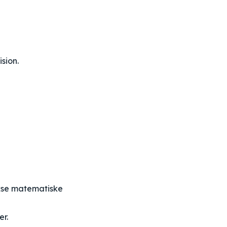
sion.
ekse matematiske
er.