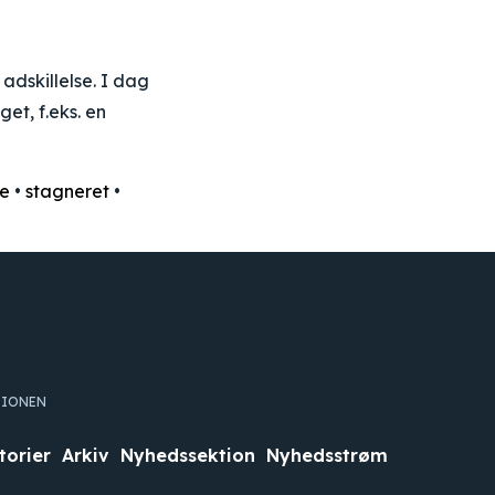
 adskillelse. I dag
get, f.eks. en
re
•
stagneret
•
TIONEN
torier
Arkiv
Nyhedssektion
Nyhedsstrøm