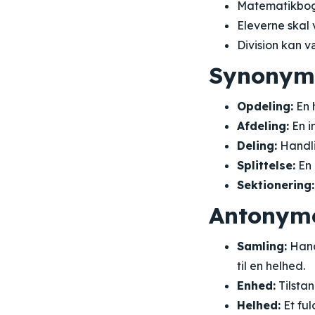
Matematikboge
Eleverne skal 
Division kan v
Synonym
Opdeling:
En h
Afdeling:
En i
Deling:
Handlin
Splittelse:
En 
Sektionering:
Antonym
Samling:
Handl
til en helhed.
Enhed:
Tilstan
Helhed:
Et ful