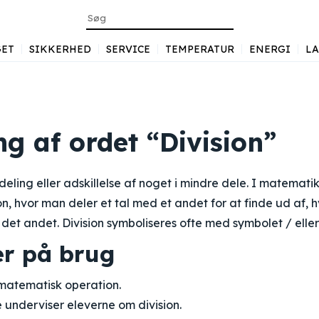
ET
SIKKERHED
SERVICE
TEMPERATUR
ENERGI
L
g af ordet “Division”
eling eller adskillelse af noget i mindre dele. I matematik
on, hvor man deler et tal med et andet for at finde ud af
i det andet. Division symboliseres ofte med symbolet / eller
r på brug
 matematisk operation.
 underviser eleverne om division.