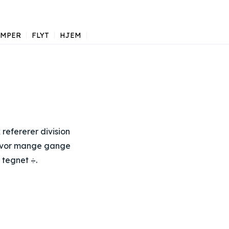
AMPER
FLYT
HJEM
 refererer division
, hvor mange gange
 tegnet ÷.