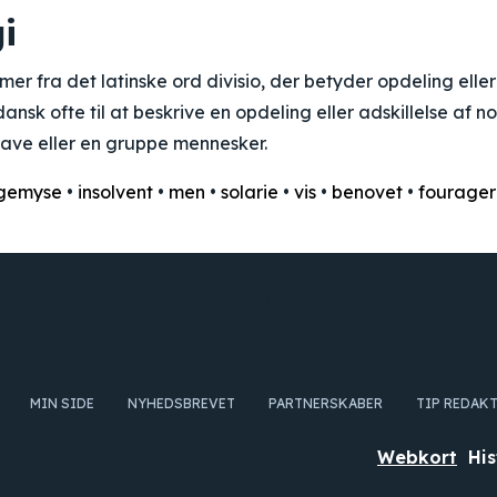
i
er fra det latinske ord divisio, der betyder opdeling eller
ansk ofte til at beskrive en opdeling eller adskillelse af no
ave eller en gruppe mennesker.
gemyse
•
insolvent
•
men
•
solarie
•
vis
•
benovet
•
fourage
DEL OG HJÆLP
MIN SIDE
NYHEDSBREVET
PARTNERSKABER
TIP REDAK
Webkort
His