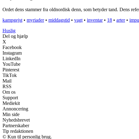
Ordet dens stammer fra oldnordisk denn, som betyder tand. Dens referer
kampgejst
•
myriader
•
middagstid
•
vagt
•
inventar
•
18
•
arter
•
impu
Huslig
Del og hjælp
X
Facebook
Instagram
LinkedIn
YouTube
Pinterest
TikTok
Mail
RSS
Om os
Support
Mediekit
Annoncering
Min side
Nyhedsbrevet
Partnerskaber
Tip redaktionen
© Kun til personlig brug.