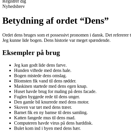
Registrér dig
Nyhedsbrev
Betydning af ordet “Dens”
Ordet dens bruges som et possessivt pronomen i dansk. Det refererer til 
Jeg kunne lide bogen. Dens historie var meget spændende.
Eksempler på brug
Jeg kan godt lide dens farve.
Hunden viftede med dens hale.
Bogen mistede dens omslag.
Blomsten fik vand til dens rødder.
Maskinen startede med dens egen knap.
Huset havde brug for maling på dens facade.
Fuglen byggede rede til dens unger.
Den gamle bil knurrede med dens motor.
Skoven var tæt med dens træer.
Barnet fik en ny bamse til dens samling.
Katten fangede mus til dens mad.
Computeren havde virus på dens harddisk.
Bulet kom ind i byen med dens hær.