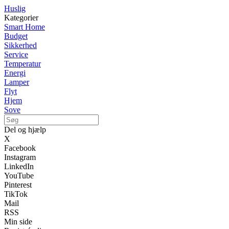
Huslig
Kategorier
Smart Home
Budget
Sikkerhed
Service
Temperatur
Energi
Lamper
Flyt
Hjem
Sove
Del og hjælp
X
Facebook
Instagram
LinkedIn
YouTube
Pinterest
TikTok
Mail
RSS
Min side