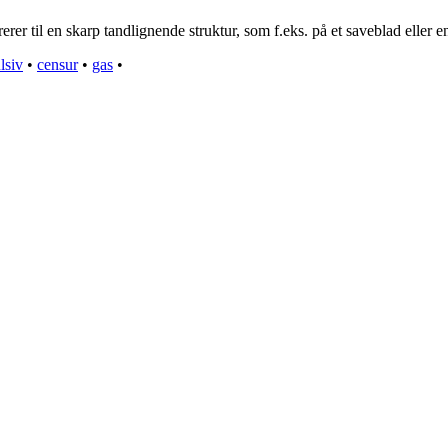
er til en skarp tandlignende struktur, som f.eks. på et saveblad eller 
lsiv
•
censur
•
gas
•