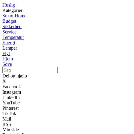
Huslig
Kategorier
Smart Home
Budget
Sikkerhed
Service
Temperatur
Energi
Lamper
Flyt
Hjem
Sove
Del og hjælp
X
Facebook
Instagram
LinkedIn
YouTube
Pinterest
TikTok
Mail
RSS
Min side