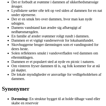
Det er forbudt at svømme i dammen af sikkerhedsmæssige
årsager.
Lystfiskere sætter ofte telt op ved siden af dammen for en nat
under stjernerne.
Der er en smuk bro over dammen, hvor man kan nyde
udsigten.
Damens vandstand kan ændre sig afhængigt af
nedbørsmængden.
En familie af ænder svømmer roligt rundt i dammen.
Dammen er et vigtigt vandreservoir for lokalsamfundet.
Skovhuggerne bruger dæmningen som et vandingssted for
deres heste.
Solen reflekteres smukt i vandoverfladen ved dammen om
eftermiddagen.
Dammen er et populært sted at nyde en picnic i naturen.
Om vinteren fryser dammen til is, og folk kommer for at stå
på skøjter.
De lokale myndigheder er ansvarlige for vedligeholdelsen af
dammen.
Synonymer
Dæmning:
En struktur bygget til at holde tilbage vand eller
skabe en reservoir