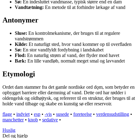
Sø:
En indesluttet vandmasse, typisk større end en dam
Vandtætning:
En metode til at forhindre lækage af vand
Antonymer
Sluse:
En kontrolmekanisme, der bruges til at regulere
vandstrømmen
Kilde:
Et naturligt sted, hvor vand kommer op til overfladen
Sø:
En stor vandfyldt fordybning i landskabet
Flod:
En naturlig strøm af vand, der flyder mod havet
Bæk:
En lille vandløb, normalt meget smal og lavvandet
Etymologi
Ordet dam stammer fra det gamle nordiske ord dǫm, som betyder en
opbygget barriere eller dæmning af vand. Dette ord har rødder i
oldengelsk og oldhøjtysk, og refererer til en struktur, der bruges til at
holde vand tilbage og skabe en kunstig sø eller reservoir.
flage
•
indviet
•
esp
•
-vis
•
susede
•
foreteelse
•
verdensudstilling
•
manchetter
•
knob
•
sedative
•
Huslig
Del og hjælp