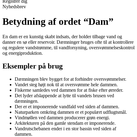
Registrér dig
Nyhedsbrev
Betydning af ordet “Dam”
En dam er en kunstig skabt indsats, der holder tilbage vand og
danner en sø eller reservoir. Dæmninger bruges ofte til at kontrollere
og regulere vandstrømme, til vandforsyning, oversvømmelseskontrol
og energiproduktion.
Eksempler på brug
Dæmningen blev bygget for at forhindre oversvømmelser.
Vandet steg højt nok til at oversvømme hele dammen.
Fiskerne samledes ved dammen for at fiske efter ørreder.
Det lyder afslappende at lytte til vandets brusen ved
dæmningen.
Der er et imponerende vandfald ved siden af dammen.
Naturparken omkring dammen er et populært udflugtsmål.
Vindmøllen ved dammen producerer grøn energi.
Arkitekturen på den gamle stendam er imponerende.
Vandrutschebanen ender i en stor bassin ved siden af
dammen.