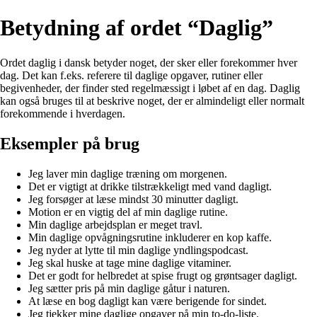
Betydning af ordet “Daglig”
Ordet daglig i dansk betyder noget, der sker eller forekommer hver
dag. Det kan f.eks. referere til daglige opgaver, rutiner eller
begivenheder, der finder sted regelmæssigt i løbet af en dag. Daglig
kan også bruges til at beskrive noget, der er almindeligt eller normalt
forekommende i hverdagen.
Eksempler på brug
Jeg laver min daglige træning om morgenen.
Det er vigtigt at drikke tilstrækkeligt med vand dagligt.
Jeg forsøger at læse mindst 30 minutter dagligt.
Motion er en vigtig del af min daglige rutine.
Min daglige arbejdsplan er meget travl.
Min daglige opvågningsrutine inkluderer en kop kaffe.
Jeg nyder at lytte til min daglige yndlingspodcast.
Jeg skal huske at tage mine daglige vitaminer.
Det er godt for helbredet at spise frugt og grøntsager dagligt.
Jeg sætter pris på min daglige gåtur i naturen.
At læse en bog dagligt kan være berigende for sindet.
Jeg tjekker mine daglige opgaver på min to-do-liste.