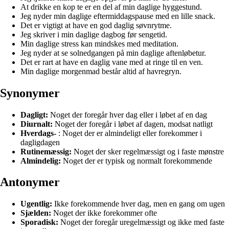
At drikke en kop te er en del af min daglige hyggestund.
Jeg nyder min daglige eftermiddagspause med en lille snack.
Det er vigtigt at have en god daglig søvnrytme.
Jeg skriver i min daglige dagbog før sengetid.
Min daglige stress kan mindskes med meditation.
Jeg nyder at se solnedgangen på min daglige aftenløbetur.
Det er rart at have en daglig vane med at ringe til en ven.
Min daglige morgenmad består altid af havregryn.
Synonymer
Dagligt:
Noget der foregår hver dag eller i løbet af en dag
Diurnalt:
Noget der foregår i løbet af dagen, modsat natligt
Hverdags-
: Noget der er almindeligt eller forekommer i
dagligdagen
Rutinemæssig:
Noget der sker regelmæssigt og i faste mønstre
Almindelig:
Noget der er typisk og normalt forekommende
Antonymer
Ugentlig:
Ikke forekommende hver dag, men en gang om ugen
Sjælden:
Noget der ikke forekommer ofte
Sporadisk:
Noget der foregår uregelmæssigt og ikke med faste