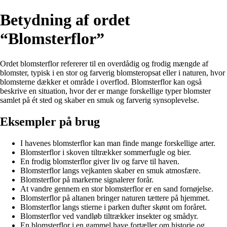
Betydning af ordet
“Blomsterflor”
Ordet blomsterflor refererer til en overdådig og frodig mængde af
blomster, typisk i en stor og farverig blomsteropsat eller i naturen, hvor
blomsterne dækker et område i overflod. Blomsterflor kan også
beskrive en situation, hvor der er mange forskellige typer blomster
samlet på ét sted og skaber en smuk og farverig synsoplevelse.
Eksempler på brug
I havenes blomsterflor kan man finde mange forskellige arter.
Blomsterflor i skoven tiltrækker sommerfugle og bier.
En frodig blomsterflor giver liv og farve til haven.
Blomsterflor langs vejkanten skaber en smuk atmosfære.
Blomsterflor på markerne signalerer forår.
At vandre gennem en stor blomsterflor er en sand fornøjelse.
Blomsterflor på altanen bringer naturen tættere på hjemmet.
Blomsterflor langs stierne i parken dufter skønt om foråret.
Blomsterflor ved vandløb tiltrækker insekter og smådyr.
En blomsterflor i en gammel have fortæller om historie og