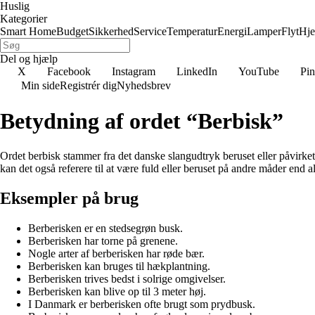
Huslig
Kategorier
Smart Home
Budget
Sikkerhed
Service
Temperatur
Energi
Lamper
Flyt
Hj
Del og hjælp
X
Facebook
Instagram
LinkedIn
YouTube
Pin
Min side
Registrér dig
Nyhedsbrev
Betydning af ordet “Berbisk”
Ordet berbisk stammer fra det danske slangudtryk beruset eller påvirket 
kan det også referere til at være fuld eller beruset på andre måder end al
Eksempler på brug
Berberisken er en stedsegrøn busk.
Berberisken har torne på grenene.
Nogle arter af berberisken har røde bær.
Berberisken kan bruges til hækplantning.
Berberisken trives bedst i solrige omgivelser.
Berberisken kan blive op til 3 meter høj.
I Danmark er berberisken ofte brugt som prydbusk.