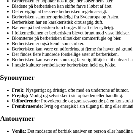
Berberisken er populær hos fugle, der spiser dens bær.
Bladene på berberisken kan skifte farve i løbet af året.
Det er vigtigt at beskære berberisken regelmæssigt.
Berberisken stammer oprindeligt fra Sydeuropa og Asien.
Berberisken har en karakteristisk citrusagtig duft.
Bærene på berberisken kan bruges til saft eller syltetøj.
I folkemedicinen er berberisken blevet brugt mod visse lidelser.
Blomsterne på berberisken tiltrækker sommerfugle og bier.
Berberisken er også kendt som surbær.
Berberisken kan være en udfordring at fjerne fra haven på grund 
Der findes flere hundrede forskellige arter af berberisken.
Berberisken kan være en smuk og farverig tilføjelse til enhver ha
I nogle kulturer symboliserer berberisken held og lykke.
Synonymer
Fræk:
Nysgerrigt og dristigt, ofte med en undertone af humor.
Frejdig:
Modig og selvsikker i sin optræden eller handling.
Udfordrende:
Provokerende og grænsesøgende på en konstruktiv
Frembrusende:
Ivrig og energisk i sin tilgang til ting eller situat
Antonymer
Venlig:
Det modsatte af berbisk angiver en person eller handlin