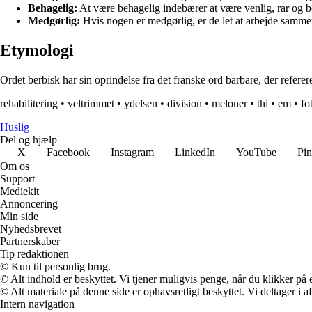
Behagelig:
At være behagelig indebærer at være venlig, rar og b
Medgørlig:
Hvis nogen er medgørlig, er de let at arbejde samm
Etymologi
Ordet berbisk har sin oprindelse fra det franske ord barbare, der refererer
rehabilitering
•
veltrimmet
•
ydelsen
•
division
•
meloner
•
thi
•
em
•
fo
Huslig
Del og hjælp
X
Facebook
Instagram
LinkedIn
YouTube
Pin
Om os
Support
Mediekit
Annoncering
Min side
Nyhedsbrevet
Partnerskaber
Tip redaktionen
© Kun til personlig brug.
© Alt indhold er beskyttet. Vi tjener muligvis penge, når du klikker på e
© Alt materiale på denne side er ophavsretligt beskyttet. Vi deltager i 
Intern navigation