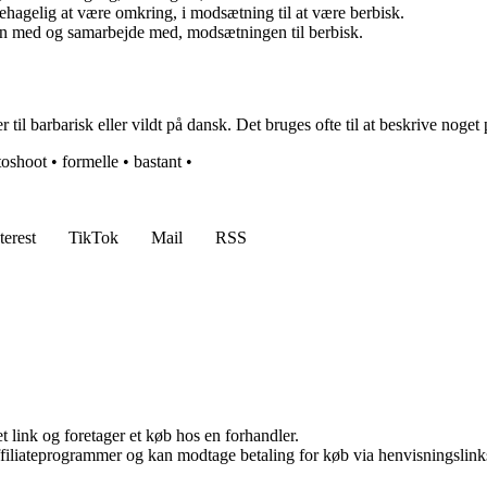
ehagelig at være omkring, i modsætning til at være berbisk.
en med og samarbejde med, modsætningen til berbisk.
 til barbarisk eller vildt på dansk. Det bruges ofte til at beskrive noget p
toshoot
•
formelle
•
bastant
•
terest
TikTok
Mail
RSS
t link og foretager et køb hos en forhandler.
affiliateprogrammer og kan modtage betaling for køb via henvisningslinks