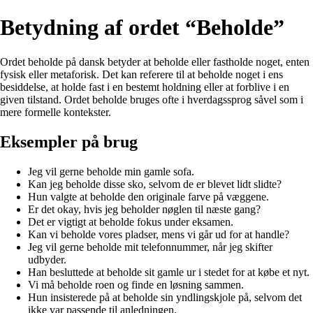
Betydning af ordet “Beholde”
Ordet beholde på dansk betyder at beholde eller fastholde noget, enten
fysisk eller metaforisk. Det kan referere til at beholde noget i ens
besiddelse, at holde fast i en bestemt holdning eller at forblive i en
given tilstand. Ordet beholde bruges ofte i hverdagssprog såvel som i
mere formelle kontekster.
Eksempler på brug
Jeg vil gerne beholde min gamle sofa.
Kan jeg beholde disse sko, selvom de er blevet lidt slidte?
Hun valgte at beholde den originale farve på væggene.
Er det okay, hvis jeg beholder nøglen til næste gang?
Det er vigtigt at beholde fokus under eksamen.
Kan vi beholde vores pladser, mens vi går ud for at handle?
Jeg vil gerne beholde mit telefonnummer, når jeg skifter
udbyder.
Han besluttede at beholde sit gamle ur i stedet for at købe et nyt.
Vi må beholde roen og finde en løsning sammen.
Hun insisterede på at beholde sin yndlingskjole på, selvom det
ikke var passende til anledningen.