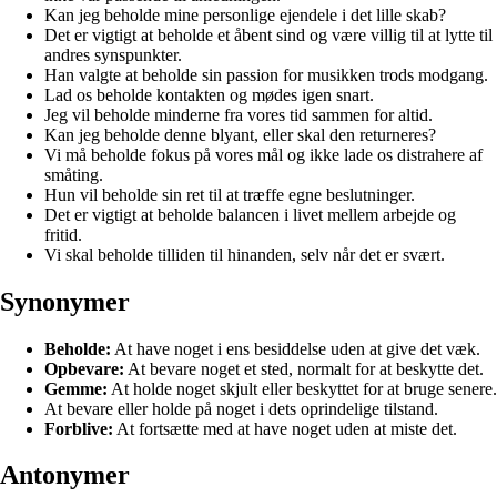
Kan jeg beholde mine personlige ejendele i det lille skab?
Det er vigtigt at beholde et åbent sind og være villig til at lytte til
andres synspunkter.
Han valgte at beholde sin passion for musikken trods modgang.
Lad os beholde kontakten og mødes igen snart.
Jeg vil beholde minderne fra vores tid sammen for altid.
Kan jeg beholde denne blyant, eller skal den returneres?
Vi må beholde fokus på vores mål og ikke lade os distrahere af
småting.
Hun vil beholde sin ret til at træffe egne beslutninger.
Det er vigtigt at beholde balancen i livet mellem arbejde og
fritid.
Vi skal beholde tilliden til hinanden, selv når det er svært.
Synonymer
Beholde:
At have noget i ens besiddelse uden at give det væk.
Opbevare:
At bevare noget et sted, normalt for at beskytte det.
Gemme:
At holde noget skjult eller beskyttet for at bruge senere.
At bevare eller holde på noget i dets oprindelige tilstand.
Forblive:
At fortsætte med at have noget uden at miste det.
Antonymer