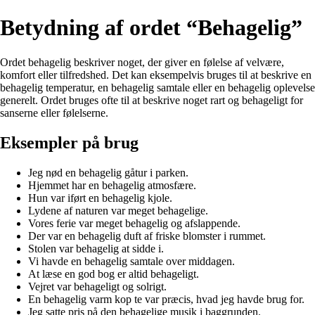
Betydning af ordet “Behagelig”
Ordet behagelig beskriver noget, der giver en følelse af velvære,
komfort eller tilfredshed. Det kan eksempelvis bruges til at beskrive en
behagelig temperatur, en behagelig samtale eller en behagelig oplevelse
generelt. Ordet bruges ofte til at beskrive noget rart og behageligt for
sanserne eller følelserne.
Eksempler på brug
Jeg nød en behagelig gåtur i parken.
Hjemmet har en behagelig atmosfære.
Hun var iført en behagelig kjole.
Lydene af naturen var meget behagelige.
Vores ferie var meget behagelig og afslappende.
Der var en behagelig duft af friske blomster i rummet.
Stolen var behagelig at sidde i.
Vi havde en behagelig samtale over middagen.
At læse en god bog er altid behageligt.
Vejret var behageligt og solrigt.
En behagelig varm kop te var præcis, hvad jeg havde brug for.
Jeg satte pris på den behagelige musik i baggrunden.