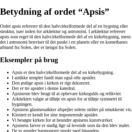
Betydning af ordet “Apsis”
Ordet apsis refererer til den halvcirkelformede del af en bygning eller
struktur, især inden for arkitektur og astronomi. I arkitektur refererer
apsis som regel til den halvcirkelformede del af en kirkebygning, mens
det i astronomi henviser til det punkt i en planets eller en kometbanes
afstand fra Solen, der er længst fra Solen.
Eksempler på brug
Apsis er den halvcirkelformede del af en kirkebygning.
I antikke templer fandt man også ofte apsider.
Den østlige apsis i kirken er rigt dekoreret.
Der er tre apsider i denne katedral.
Apsiserne blev brugt til at opbevare kirkegulds og relikvier.
Arkitekten valgte at tilføje en apsis for at tilføje symmetri til
bygningen.
Apsisens glasmosaikker afspejler solens stråler på smukkeste vis.
Klostret er kendt for sine imponerende apsider.
Vi besøgte kirken for at beundre apsisens kunstværker.
Apsisens farver er stadig lige så levende som da den blev malet.
De to apsider harmonerer smukt med hinanden.