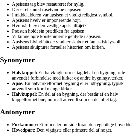
Apsisens tag blev restaureret for nylig.
Der er et smukt rosetvindue i apsisen.
I middelalderen var apsisen et vigtigt religiøst symbol.
Apsisens hvelv er imponerende højt.
Hvornår blev den vestlige apsis tilføjet?
Præsten holdt sin prædiken fra apsisen.
Vi kunne høre korstemmerne genlyde i apsisen.
Apsisens blyindfattede vinduer skaber et fantastisk lysspil.
Apsisens skulpturer fortæller historien om kirken.
Synonymer
Halvkuppel:
En halvkugleformet tagdel af en bygning, ofte
anvendt i forbindelse med kirker og andre bygningsværker.
Apse:
En halvcirkelformet bygning eller udbygning, typisk
anvendt som kor i mange kirker.
Halvkuppel:
En del af en bygning, der består af en halv
kuppelformet bue, normalt anvendt som en del af et tag.
Antonymer
Forkammer:
Et rum eller område foran den egentlige hoveddel.
Hovedpart:
Den vigtigste eller primære del af noget.