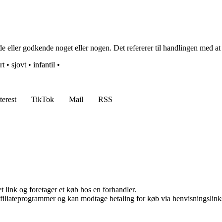
ller godkende noget eller nogen. Det refererer til handlingen med at gi
rt
•
sjovt
•
infantil
•
terest
TikTok
Mail
RSS
t link og foretager et køb hos en forhandler.
affiliateprogrammer og kan modtage betaling for køb via henvisningslinks