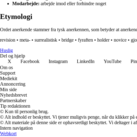
Modarbejde:
arbejde imod eller forhindre noget
Etymologi
Ordet anerkende stammer fra tysk anerkennen, som betyder at anerkende e
revision
•
meta-
•
surrealistisk
•
bridge
•
fyraften
•
holder
•
novice
•
gjo
Huslig
Del og hjælp
X
Facebook
Instagram
LinkedIn
YouTube
Pin
Om os
Support
Mediekit
Annoncering
Min side
Nyhedsbrevet
Partnerskaber
Tip redaktionen
© Kun til personlig brug.
© Alt indhold er beskyttet. Vi tjener muligvis penge, når du klikker på e
© Alt materiale på denne side er ophavsretligt beskyttet. Vi deltager i 
Intern navigation
Webkort