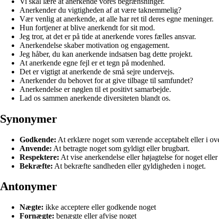
Vi skal lære at anerkende vores begrænsninger.
Anerkender du vigtigheden af at være taknemmelig?
Vær venlig at anerkende, at alle har ret til deres egne meninger.
Hun fortjener at blive anerkendt for sit mod.
Jeg tror, at det er på tide at anerkende vores fælles ansvar.
Anerkendelse skaber motivation og engagement.
Jeg håber, du kan anerkende indsatsen bag dette projekt.
At anerkende egne fejl er et tegn på modenhed.
Det er vigtigt at anerkende de små sejre undervejs.
Anerkender du behovet for at give tilbage til samfundet?
Anerkendelse er nøglen til et positivt samarbejde.
Lad os sammen anerkende diversiteten blandt os.
Synonymer
Godkende:
At erklære noget som værende acceptabelt eller i ov
Anvende:
At betragte noget som gyldigt eller brugbart.
Respektere:
At vise anerkendelse eller højagtelse for noget elle
Bekræfte:
At bekræfte sandheden eller gyldigheden i noget.
Antonymer
Nægte:
ikke acceptere eller godkende noget
Fornægte:
benægte eller afvise noget