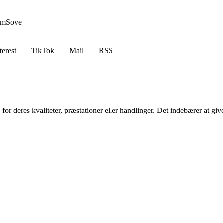
em
Sove
terest
TikTok
Mail
RSS
for deres kvaliteter, præstationer eller handlinger. Det indebærer at gi