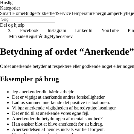
Huslig
Kategorier
Smart Home
Budget
Sikkerhed
Service
Temperatur
Energi
Lamper
Flyt
Hj
Del og hjælp
X
Facebook
Instagram
LinkedIn
YouTube
Pin
Min side
Registrér dig
Nyhedsbrev
Betydning af ordet “Anerkende”
Ordet anerkende betyder at respektere eller godkende noget eller nogen 
Eksempler på brug
Jeg anerkender din hårde arbejde.
Det er vigtigt at anerkende andres forskelligheder.
Lad os sammen anerkende det positive i situationen.
Vi bør anerkende vigtigheden af bæredygtige løsninger.
Det er tid til at anerkende vores egne fejl.
Anerkender du betydningen af mental sundhed?
Han ønsker blot at blive anerkendt for sit bidrag.
Anerkendelsen af hendes indsats var helt fortjent.