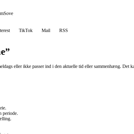
em
Sove
terest
TikTok
Mail
RSS
me”
dags eller ikke passer ind i den aktuelle tid eller sammenhæng. Det ka
rie.
n periode.
lling.