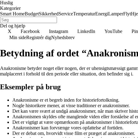
Huslig
Kategorier
Smart Home
Budget
Sikkerhed
Service
Temperatur
Energi
Lamper
Flyt
Hj
Del og hjælp
X
Facebook
Instagram
LinkedIn
YouTube
Pin
Min side
Registrér dig
Nyhedsbrev
Betydning af ordet “Anakronis
Anakronisme betyder noget eller nogen, der er uhensigtsmæssigt gammel
malplaceret i forhold til den periode eller situation, den befinder sig i.
Eksempler på brug
Anakronisme er et begreb inden for historiefortolkning.
Nogle historikere mener, at visse traditioner er anakronismer.
Det kan være svært at undgå anakronismer, når man skriver histo
Anakronismen skyldes ofte manglende viden eller forståelse af e
Det er vigtigt at være opmærksom på anakronismer i historiefortæ
Anakronismer kan forvrænge vores opfattelse af fortiden.
Der er debat om, hvorvidt visse film er præget af anakronismer.