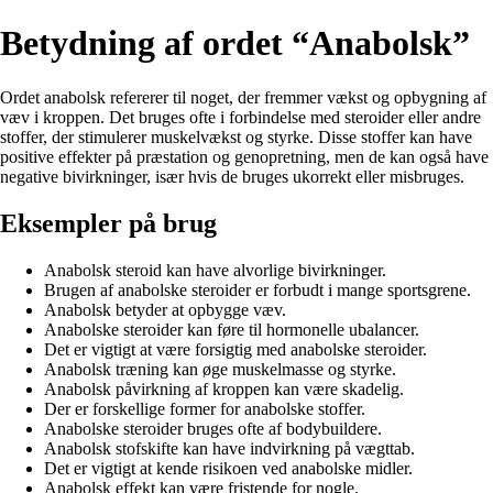
Betydning af ordet “Anabolsk”
Ordet anabolsk refererer til noget, der fremmer vækst og opbygning af
væv i kroppen. Det bruges ofte i forbindelse med steroider eller andre
stoffer, der stimulerer muskelvækst og styrke. Disse stoffer kan have
positive effekter på præstation og genopretning, men de kan også have
negative bivirkninger, især hvis de bruges ukorrekt eller misbruges.
Eksempler på brug
Anabolsk steroid kan have alvorlige bivirkninger.
Brugen af anabolske steroider er forbudt i mange sportsgrene.
Anabolsk betyder at opbygge væv.
Anabolske steroider kan føre til hormonelle ubalancer.
Det er vigtigt at være forsigtig med anabolske steroider.
Anabolsk træning kan øge muskelmasse og styrke.
Anabolsk påvirkning af kroppen kan være skadelig.
Der er forskellige former for anabolske stoffer.
Anabolske steroider bruges ofte af bodybuildere.
Anabolsk stofskifte kan have indvirkning på vægttab.
Det er vigtigt at kende risikoen ved anabolske midler.
Anabolsk effekt kan være fristende for nogle.