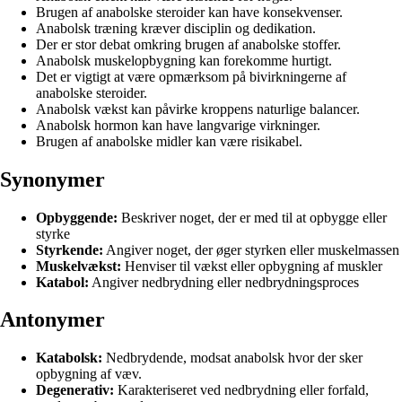
Brugen af anabolske steroider kan have konsekvenser.
Anabolsk træning kræver disciplin og dedikation.
Der er stor debat omkring brugen af anabolske stoffer.
Anabolsk muskelopbygning kan forekomme hurtigt.
Det er vigtigt at være opmærksom på bivirkningerne af
anabolske steroider.
Anabolsk vækst kan påvirke kroppens naturlige balancer.
Anabolsk hormon kan have langvarige virkninger.
Brugen af anabolske midler kan være risikabel.
Synonymer
Opbyggende:
Beskriver noget, der er med til at opbygge eller
styrke
Styrkende:
Angiver noget, der øger styrken eller muskelmassen
Muskelvækst:
Henviser til vækst eller opbygning af muskler
Katabol:
Angiver nedbrydning eller nedbrydningsproces
Antonymer
Katabolsk:
Nedbrydende, modsat anabolsk hvor der sker
opbygning af væv.
Degenerativ:
Karakteriseret ved nedbrydning eller forfald,