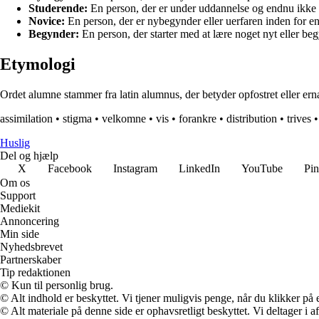
Studerende:
En person, der er under uddannelse og endnu ikke
Novice:
En person, der er nybegynder eller uerfaren inden for en g
Begynder:
En person, der starter med at lære noget nyt eller beg
Etymologi
Ordet alumne stammer fra latin alumnus, der betyder opfostret eller ernæ
assimilation
•
stigma
•
velkomne
•
vis
•
forankre
•
distribution
•
trives
Huslig
Del og hjælp
X
Facebook
Instagram
LinkedIn
YouTube
Pin
Om os
Support
Mediekit
Annoncering
Min side
Nyhedsbrevet
Partnerskaber
Tip redaktionen
© Kun til personlig brug.
© Alt indhold er beskyttet. Vi tjener muligvis penge, når du klikker på e
© Alt materiale på denne side er ophavsretligt beskyttet. Vi deltager i 