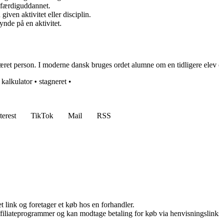
 færdiguddannet.
iven aktivitet eller disciplin.
ynde på en aktivitet.
ret person. I moderne dansk bruges ordet alumne om en tidligere elev elle
•
kalkulator
•
stagneret
•
terest
TikTok
Mail
RSS
t link og foretager et køb hos en forhandler.
affiliateprogrammer og kan modtage betaling for køb via henvisningslinks