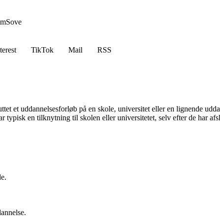
em
Sove
terest
TikTok
Mail
RSS
luttet et uddannelsesforløb på en skole, universitet eller en lignende udd
r typisk en tilknytning til skolen eller universitetet, selv efter de har af
de.
dannelse.