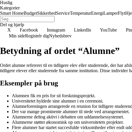
Huslig
Kategorier
Smart Home
Budget
Sikkerhed
Service
Temperatur
Energi
Lamper
Flyt
Hj
Del og hjælp
X
Facebook
Instagram
LinkedIn
YouTube
Pin
Min side
Registrér dig
Nyhedsbrev
Betydning af ordet “Alumne”
Ordet alumne refererer til en tidligere elev eller studerende, der har afs
tidligere elever eller studerende fra samme institution. Disse individer ha
Eksempler på brug
Alumnen fik en pris for sit forskningsprojekt.
Universitetet hyldede sine alumner i en ceremoni.
Alumneforeningen arrangerede en reunion for tidligere studeren
Der var mange prominente alumner til stede ved arrangementet.
Alumnerne deltog aktivt i debatten om uddannelsessystemet.
Alumnerne støtter økonomisk op om universitetets projekter.
Flere alumner har startet succesfulde virksomheder efter endt ud