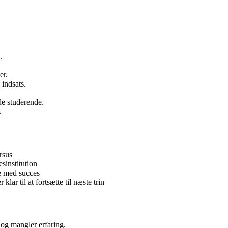
.
er.
 indsats.
de studerende.
.
rsus
sinstitution
e med succes
lar til at fortsætte til næste trin
 og mangler erfaring.