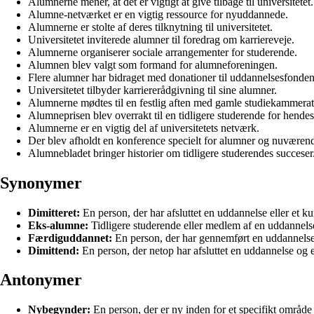
Alumnerne mener, at det er vigtigt at give tilbage til universitetet.
Alumne-netværket er en vigtig ressource for nyuddannede.
Alumnerne er stolte af deres tilknytning til universitetet.
Universitetet inviterede alumner til foredrag om karriereveje.
Alumnerne organiserer sociale arrangementer for studerende.
Alumnen blev valgt som formand for alumneforeningen.
Flere alumner har bidraget med donationer til uddannelsesfonden
Universitetet tilbyder karriererådgivning til sine alumner.
Alumnerne mødtes til en festlig aften med gamle studiekammerat
Alumneprisen blev overrakt til en tidligere studerende for hendes
Alumnerne er en vigtig del af universitetets netværk.
Der blev afholdt en konference specielt for alumner og nuværen
Alumnebladet bringer historier om tidligere studerendes succeser
Synonymer
Dimitteret:
En person, der har afsluttet en uddannelse eller et ku
Eks-alumne:
Tidligere studerende eller medlem af en uddannelse
Færdiguddannet:
En person, der har gennemført en uddannels
Dimittend:
En person, der netop har afsluttet en uddannelse og er k
Antonymer
Nybegynder:
En person, der er ny inden for et specifikt område