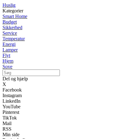
Huslig
Kategorier
Smart Home
Budget
Sikkerhed
Service
Temperatur
Energi
Lamper
Flyt
Hjem
Sove
Del og hjælp
X
Facebook
Instagram
LinkedIn
YouTube
Pinterest
TikTok
Mail
RSS
Min side