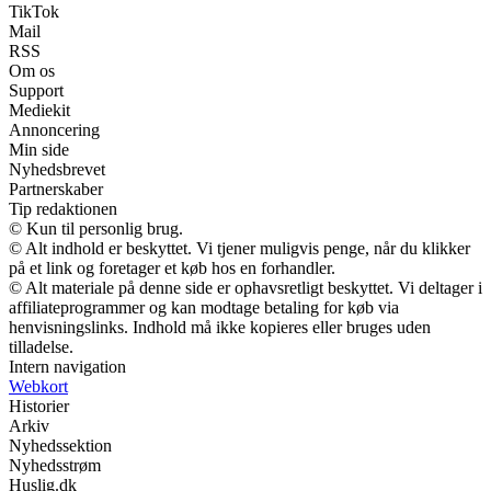
TikTok
Mail
RSS
Om os
Support
Mediekit
Annoncering
Min side
Nyhedsbrevet
Partnerskaber
Tip redaktionen
© Kun til personlig brug.
© Alt indhold er beskyttet. Vi tjener muligvis penge, når du klikker
på et link og foretager et køb hos en forhandler.
© Alt materiale på denne side er ophavsretligt beskyttet. Vi deltager i
affiliateprogrammer og kan modtage betaling for køb via
henvisningslinks. Indhold må ikke kopieres eller bruges uden
tilladelse.
Intern navigation
Webkort
Historier
Arkiv
Nyhedssektion
Nyhedsstrøm
Huslig.dk