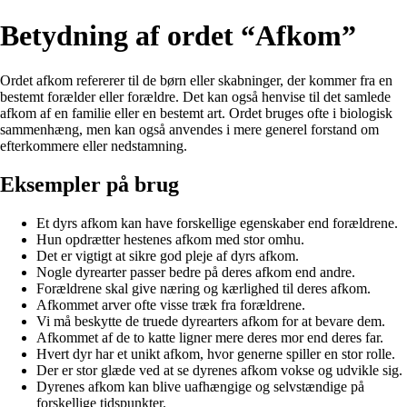
Betydning af ordet “Afkom”
Ordet afkom refererer til de børn eller skabninger, der kommer fra en
bestemt forælder eller forældre. Det kan også henvise til det samlede
afkom af en familie eller en bestemt art. Ordet bruges ofte i biologisk
sammenhæng, men kan også anvendes i mere generel forstand om
efterkommere eller nedstamning.
Eksempler på brug
Et dyrs afkom kan have forskellige egenskaber end forældrene.
Hun opdrætter hestenes afkom med stor omhu.
Det er vigtigt at sikre god pleje af dyrs afkom.
Nogle dyrearter passer bedre på deres afkom end andre.
Forældrene skal give næring og kærlighed til deres afkom.
Afkommet arver ofte visse træk fra forældrene.
Vi må beskytte de truede dyrearters afkom for at bevare dem.
Afkommet af de to katte ligner mere deres mor end deres far.
Hvert dyr har et unikt afkom, hvor generne spiller en stor rolle.
Der er stor glæde ved at se dyrenes afkom vokse og udvikle sig.
Dyrenes afkom kan blive uafhængige og selvstændige på
forskellige tidspunkter.