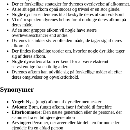
Der er forskellige strategier for dyrenes overlevelse af afkommet.
At se sit eget afkom opnå succes og trivsel er en stor glæde.
Nogle dyr har en tendens til at beskytte deres afkom voldsomt.
Vi må respektere dyrenes behov for at opdrage deres afkom på
deres måde.
Af en stor gruppes afkom vil nogle have større
overlevelseschancer end andre.
Dyrenes instinkter styrer ofte den måde, de tager sig af deres
afkom på.
Der findes forskellige teorier om, hvorfor nogle dyr ikke tager
sig af deres afkom.
Nogle dyrearters afkom er kendt for at være ekstremt
selvstændige fra en tidlig alder.
Dyrenes afkom kan udvikle sig på forskellige måder alt efter
deres omgivelser og opvækstforhold.
Synonymer
Yngel:
Nys, (ungt) afkom af dyr eller mennesker
Avkom:
Børn, (ungt) afkom, især i forhold til forældre
Efterkommere:
Den næste generation eller de personer, der
stammer fra en tidligere generation
Arvinger:
Personer, der arver eller får del i en formue eller
ejendele fra en afdød person