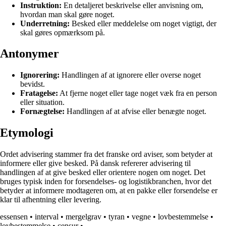
Instruktion:
En detaljeret beskrivelse eller anvisning om,
hvordan man skal gøre noget.
Underretning:
Besked eller meddelelse om noget vigtigt, der
skal gøres opmærksom på.
Antonymer
Ignorering:
Handlingen af at ignorere eller overse noget
bevidst.
Fratagelse:
At fjerne noget eller tage noget væk fra en person
eller situation.
Fornægtelse:
Handlingen af at afvise eller benægte noget.
Etymologi
Ordet advisering stammer fra det franske ord aviser, som betyder at
informere eller give besked. På dansk refererer advisering til
handlingen af at give besked eller orientere nogen om noget. Det
bruges typisk inden for forsendelses- og logistikbranchen, hvor det
betyder at informere modtageren om, at en pakke eller forsendelse er
klar til afhentning eller levering.
essensen
•
interval
•
mergelgrav
•
tyran
•
vegne
•
lovbestemmelse
•
lovbestemmelse
•
censur
•