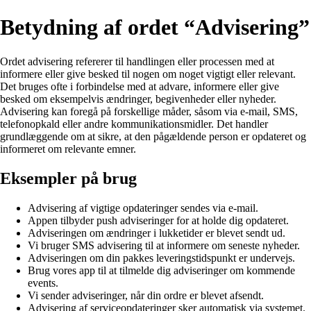
Betydning af ordet “Advisering”
Ordet advisering refererer til handlingen eller processen med at
informere eller give besked til nogen om noget vigtigt eller relevant.
Det bruges ofte i forbindelse med at advare, informere eller give
besked om eksempelvis ændringer, begivenheder eller nyheder.
Advisering kan foregå på forskellige måder, såsom via e-mail, SMS,
telefonopkald eller andre kommunikationsmidler. Det handler
grundlæggende om at sikre, at den pågældende person er opdateret og
informeret om relevante emner.
Eksempler på brug
Advisering af vigtige opdateringer sendes via e-mail.
Appen tilbyder push adviseringer for at holde dig opdateret.
Adviseringen om ændringer i lukketider er blevet sendt ud.
Vi bruger SMS advisering til at informere om seneste nyheder.
Adviseringen om din pakkes leveringstidspunkt er undervejs.
Brug vores app til at tilmelde dig adviseringer om kommende
events.
Vi sender adviseringer, når din ordre er blevet afsendt.
Advisering af serviceopdateringer sker automatisk via systemet.